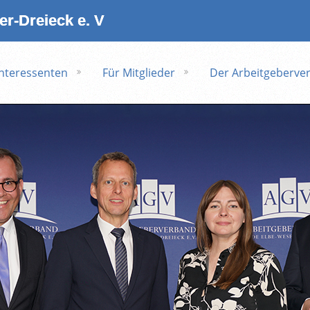
r‑Dreieck e. V
Interessenten
Für Mitglieder
Der Arbeitgeberve