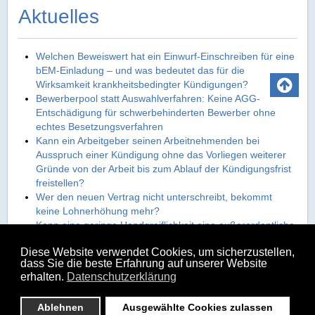
Aktuelles
Welchen Beweiswert hat ein Einwurf-Einschreiben für eine
bEM-Einladung – und was bedeutet das für die
Wirksamkeit krankheitsbedingter Kündigungen?
Bewerberpool statt Auswahlverfahren: Keine AGG-
Entschädigung für schwerbehinderten Bewerber ohne
echtes Besetzungsverfahren
Kann ein Arbeitgeber seinen Arbeitnehmenden bei
Ausspruch einer Kündigung ohne das Vorliegen weiterer
Gründe von der Arbeit bis zum Ablauf der Kündigungsfrist
freistellen?
Wer den neuen Vertrag nicht unterschreibt, bekommt
keine Lohnerhöhung mehr?
Kann eine geringe Handgreiflichkeit eine außerordentliche
Kündigung rechtfertigen?
Diese Website verwendet Cookies, um sicherzustellen,
dass Sie die beste Erfahrung auf unserer Website
» alle Nachrichten
erhalten.
Datenschutzerklärung
Ablehnen
Ausgewählte Cookies zulassen